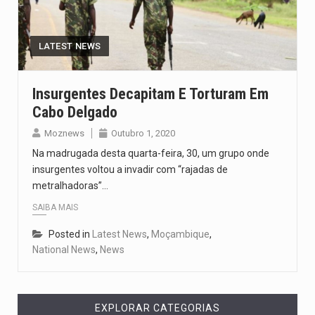
O pagamento marca o desfecho de um dos processos mais…
O programa, cuja implementação está prevista entre abril de 2026…
LATEST NEWS
A nova legislação estabelece um prazo de 180 dias para…
Insurgentes Decapitam E Torturam Em
Cabo Delgado
O Departamento de Estado norte-americano confirmou que cidadãos dos Estados…
Moznews
Outubro 1, 2020
A final coloca frente a frente duas equipas que chegaram…
Na madrugada desta quarta-feira, 30, um grupo onde
insurgentes voltou a invadir com “rajadas de
metralhadoras”…
SAIBA MAIS
Posted in
Latest News
,
Moçambique
,
National News
,
News
EXPLORAR CATEGORIAS