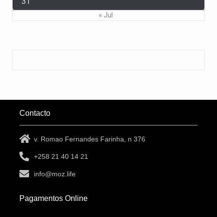
31
« Jul
Contacto
v. Romao Fernandes Farinha, n 376
+258 21 40 14 21
info@moz.life
Pagamentos Online