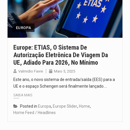
O pagamento marca o desfecho de um dos processos mais…
O programa, cuja implementação está prevista entre abril de 2026…
EUROPA
A nova legislação estabelece um prazo de 180 dias para…
O Departamento de Estado norte-americano confirmou que cidadãos dos Estados…
Europe: ETIAS, O Sistema De
Autorização Eletrônica De Viagem Da
A final coloca frente a frente duas equipas que chegaram…
UE, Adiado Para 2026, No Mínimo
Valmidio Favre
Maio 5, 2025
Este ano, o novo sistema de entrada/saída (EES) para a
UE e o espaço Schengen será finalmente lançado.…
SAIBA MAIS
Posted in
Europa
,
Europe Slider
,
Home
,
Home Feed / Headlines