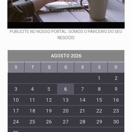
PUBLICITE NO NOSSO PORTAL: SOMOS O PARCEIRO DO SEU
NEGOCIO
AGOSTO 2026
S
T
Q
Q
S
S
D
1
2
3
4
5
6
7
8
9
10
11
12
13
14
15
16
17
18
19
20
21
22
23
24
25
26
27
28
29
30