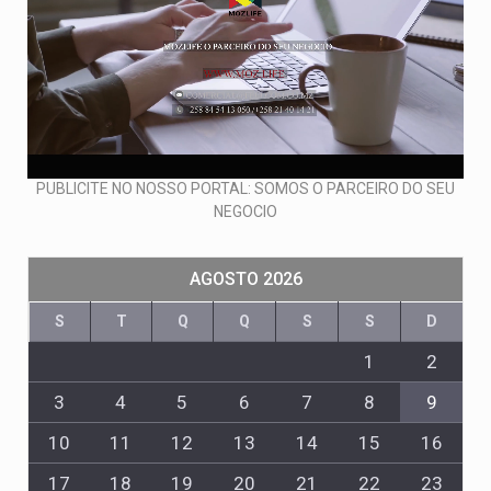
PUBLICITE NO NOSSO PORTAL: SOMOS O PARCEIRO DO SEU
NEGOCIO
AGOSTO 2026
S
T
Q
Q
S
S
D
1
2
3
4
5
6
7
8
9
10
11
12
13
14
15
16
17
18
19
20
21
22
23