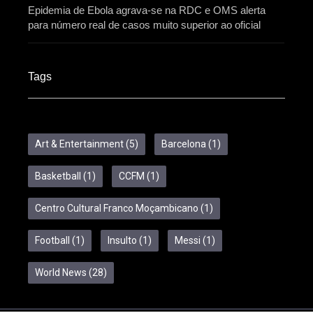
Epidemia de Ebola agrava-se na RDC e OMS alerta
para número real de casos muito superior ao oficial
Tags
Art & Entertainment
(5)
Barcelona
(1)
Basketball
(1)
CCFM
(1)
Centro Cultural Franco Moçambicano
(1)
Football
(1)
Insulto
(1)
Messi
(1)
World News
(28)