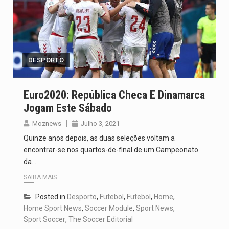
DESPORTO
Euro2020: República Checa E Dinamarca
Jogam Este Sábado
Moznews
Julho 3, 2021
Quinze anos depois, as duas seleções voltam a
encontrar-se nos quartos-de-final de um Campeonato
da…
SAIBA MAIS
Posted in
Desporto
,
Futebol
,
Futebol
,
Home
,
Home Sport News
,
Soccer Module
,
Sport News
,
Sport Soccer
,
The Soccer Editorial