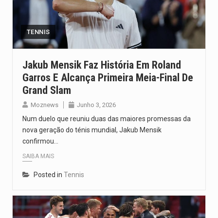
Segundo as autoridades canadianas, mais de 200 incêndios florestais continuam…
De acordo com as autoridades de saúde da Faixa de…
TENNIS
A polícia moçambicana anunciou a detenção de mais um suspeito…
Jakub Mensik Faz História Em Roland
Garros E Alcança Primeira Meia-Final De
Cover photo suggestion (in English): A police officer outside a…
Grand Slam
O Senado dos Estados Unidos aprovou, no dia 7 de…
Moznews
Junho 3, 2026
Num duelo que reuniu duas das maiores promessas da
nova geração do ténis mundial, Jakub Mensik
confirmou…
SAIBA MAIS
Posted in
Tennis