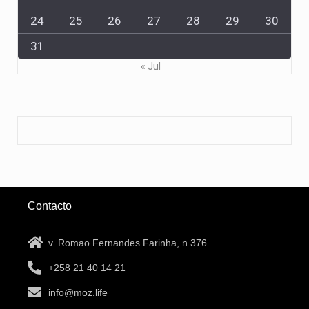
24
25
26
27
28
29
30
31
« Jul
Contacto
v. Romao Fernandes Farinha, n 376
+258 21 40 14 21
info@moz.life