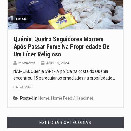
O pagamento marca o desfecho de um dos processos mais…
O programa, cuja implementação está prevista entre abril de 2026…
HOME
A nova legislação estabelece um prazo de 180 dias para…
Quénia: Quatro Seguidores Morrem
Após Passar Fome Na Propriedade De
O Departamento de Estado norte-americano confirmou que cidadãos dos Estados…
Um Líder Religioso
A final coloca frente a frente duas equipas que chegaram…
Moznews
Abril 15, 2024
NAIROBI, Quénia (AP) - A polícia na costa do Quénia
encontrou 15 paroquianos emaciados na propriedade…
SAIBA MAIS
Posted in
Home
,
Home Feed / Headlines
EXPLORAR CATEGORIAS