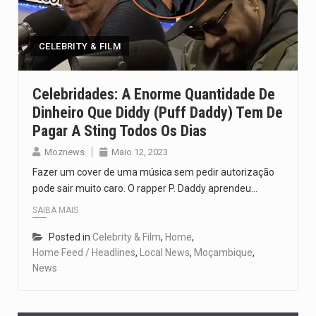
O pagamento marca o desfecho de um dos processos mais…
O programa, cuja implementação está prevista entre abril de 2026…
CELEBRITY & FILM
A nova legislação estabelece um prazo de 180 dias para…
Celebridades: A Enorme Quantidade De
Dinheiro Que Diddy (Puff Daddy) Tem De
O Departamento de Estado norte-americano confirmou que cidadãos dos Estados…
Pagar A Sting Todos Os Dias
A final coloca frente a frente duas equipas que chegaram…
Moznews
Maio 12, 2023
Fazer um cover de uma música sem pedir autorização
pode sair muito caro. O rapper P. Daddy aprendeu…
SAIBA MAIS
Posted in
Celebrity & Film
,
Home
,
Home Feed / Headlines
,
Local News
,
Moçambique
,
News