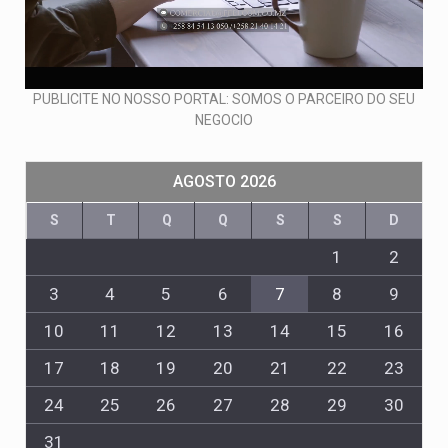
PUBLICITE NO NOSSO PORTAL: SOMOS O PARCEIRO DO SEU
NEGOCIO
AGOSTO 2026
S
T
Q
Q
S
S
D
1
2
3
4
5
6
7
8
9
10
11
12
13
14
15
16
17
18
19
20
21
22
23
24
25
26
27
28
29
30
31