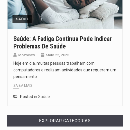
Segundo as autoridades canadianas, mais de 200 incêndios florestais continuam…
De acordo com as autoridades de saúde da Faixa de…
SAÚDE
A polícia moçambicana anunciou a detenção de mais um suspeito…
Saúde: A Fadiga Contínua Pode Indicar
Problemas De Saúde
Cover photo suggestion (in English): A police officer outside a…
Moznews
Maio 22, 2025
O Senado dos Estados Unidos aprovou, no dia 7 de…
Hoje em dia, muitas pessoas trabalham com
computadores e realizam actividades que requerem um
pensamento…
SAIBA MAIS
Posted in
Saúde
EXPLORAR CATEGORIAS