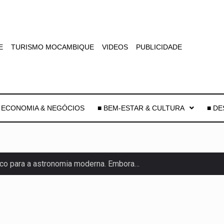
E
TURISMO MOCAMBIQUE
VIDEOS
PUBLICIDADE
 ECONOMIA & NEGÓCIOS
■ BEM-ESTAR & CULTURA
■ D
co para a astronomia moderna. Embora…
as, mais de 200 incêndios florestais continuam…
e saúde da Faixa de…