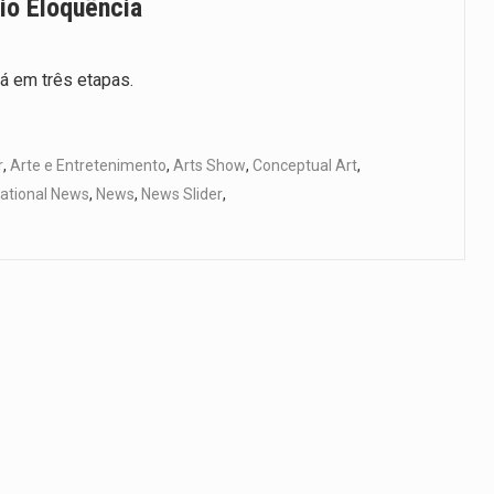
o Eloquência
 em três etapas.
r
,
Arte e Entretenimento
,
Arts Show
,
Conceptual Art
,
ational News
,
News
,
News Slider
,