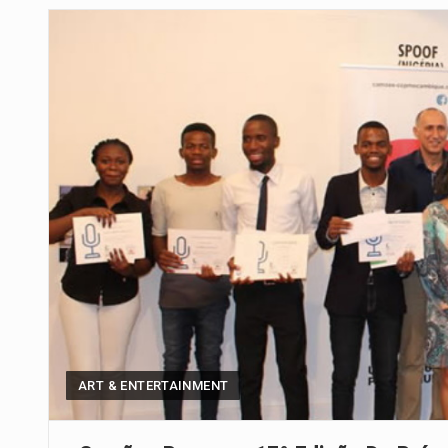
Um dos casos mais graves envol
A cidade de Bunia, capital da prov
O pagamento marca o desfecho
O programa, cuja implementação 
A nova legislação estabelece um
O Departamento de Estado norte
A final coloca frente a frente d
ART & ENTERTAINMENT