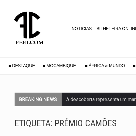
NOTICIAS
BILHETEIRA ONLIN
■ DESTAQUE
■ MOCAMBIQUE
■ ÁFRICA & MUNDO
■
BREAKING NEWS
A descoberta representa um mar
Segundo as autoridades canadian
ETIQUETA:
PRÉMIO CAMÕES
De acordo com as autoridades d