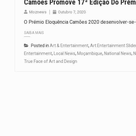
Camões Promove 17ª Edição Do Prémi
Moznews
Outubro 7, 2020
O Prémio Eloquência Camões 2020 desenvolver-se-á
SAIBA MAIS
Posted in
Art & Entertainment
,
Art Entertainment Slide
Entertainment
,
Local News
,
Moçambique
,
National News
,
N
True Face of Art and Design