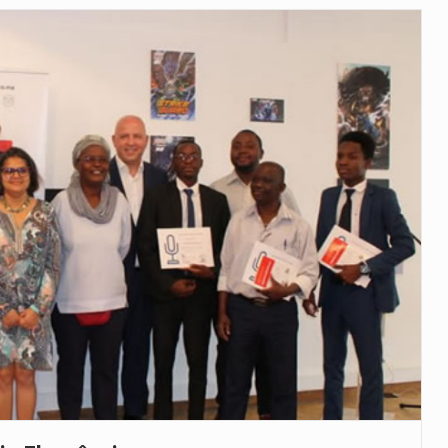
veu a residência de Sam…
íncia de Ituri, tornou-se…
 de um dos processos mais…
está prevista entre abril de 2026…
 prazo de 180 dias para…
-americano confirmou que cidadãos dos Estados…
uas equipas que chegaram…