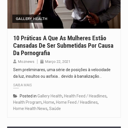
O pagamento marca o desfecho de um dos processos mais…
O programa, cuja implementação está prevista entre abril de 2026…
GALLERY HEALTH
A nova legislação estabelece um prazo de 180 dias para…
10 Práticas A Que As Mulheres Estão
Cansadas De Ser Submetidas Por Causa
O Departamento de Estado norte-americano confirmou que cidadãos dos Estados…
Da Pornografia
A final coloca frente a frente duas equipas que chegaram…
Moznews
Março 22, 2021
Sem preliminares, uma série de posições à velocidade
da luz, insultos ou asfixia… devido à banalização…
SAIBA MAIS
Posted in
Gallery Health
,
Health Feed / Headlines
,
Health Program
,
Home
,
Home Feed / Headlines
,
Home Health News
,
Saúde