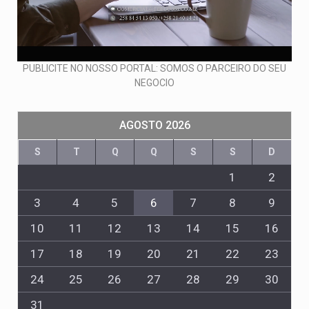
PUBLICITE NO NOSSO PORTAL: SOMOS O PARCEIRO DO SEU
NEGOCIO
AGOSTO 2026
S
T
Q
Q
S
S
D
1
2
3
4
5
6
7
8
9
10
11
12
13
14
15
16
17
18
19
20
21
22
23
24
25
26
27
28
29
30
31