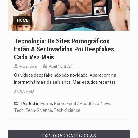
Um dos casos mais graves envolveu a residência de Sam…
A cidade de Bunia, capital da província de Ituri, tornou-se…
HOME
O Senado dos Estados Unidos aprovou, no dia 7 de…
Tecnologia: Os Sites Pornográficos
Estão A Ser Invadidos Por Deepfakes
Legislação, renomeada em homenagem ao falecido senador Lindsey Graham, foi…
Cada Vez Mais
A nova legislação estabelece um prazo de 180 dias para…
Moznews
Abril 15, 2024
Os vídeos deepfake não são novidade. Aparecem na
Internet há mais de seis anos. Mas estudos recentes…
SAIBA MAIS
Posted in
Home
,
Home Feed / Headlines
,
News
,
Tech
,
Tech-Science
,
Tech-Science
EXPLORAR CATEGORIAS