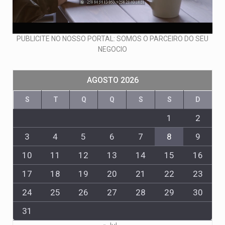
PUBLICITE NO NOSSO PORTAL: SOMOS O PARCEIRO DO SEU
NEGOCIO
AGOSTO 2026
S
T
Q
Q
S
S
D
1
2
3
4
5
6
7
8
9
10
11
12
13
14
15
16
17
18
19
20
21
22
23
24
25
26
27
28
29
30
31