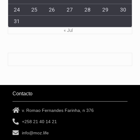
24
25
26
27
28
29
30
31
« Jul
Contacto
v. Romao Fernandes Farinha, n 376
+258 21 40 14 21
info@moz.life