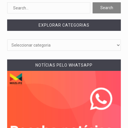
Segundo as autoridades canadianas, mais de 200 incêndios florestais continuam…
De acordo com as autoridades de saúde da Faixa de…
EXPLORAR CATEGORIAS
A polícia moçambicana anunciou a detenção de mais um suspeito…
Cover photo suggestion (in English): A police officer outside a…
O Senado dos Estados Unidos aprovou, no dia 7 de…
NOTÍCIAS PELO WHATSAPP