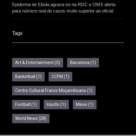
Epidemia de Ebola agrava-se na RDC e OMS alerta
para número real de casos muito superior ao oficial
Tags
Art & Entertainment
(5)
Barcelona
(1)
Basketball
(1)
CCFM
(1)
Centro Cultural Franco Moçambicano
(1)
Football
(1)
Insulto
(1)
Messi
(1)
World News
(28)