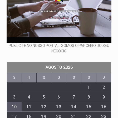
PUBLICITE NO NOSSO PORTAL: SOMOS O PARCEIRO DO SEU
NEGOCIO
AGOSTO 2026
S
T
Q
Q
S
S
D
1
2
3
4
5
6
7
8
9
10
11
12
13
14
15
16
17
18
19
20
21
22
23