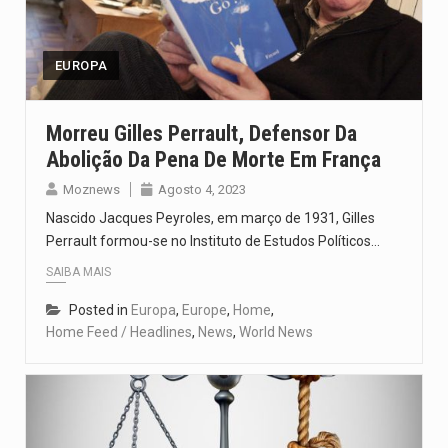
Um dos casos mais graves envolveu a residência de Sam…
A cidade de Bunia, capital da província de Ituri, tornou-se…
EUROPA
O Senado dos Estados Unidos aprovou, no dia 7 de…
Morreu Gilles Perrault, Defensor Da
Abolição Da Pena De Morte Em França
Legislação, renomeada em homenagem ao falecido senador Lindsey Graham, foi…
Moznews
Agosto 4, 2023
A nova legislação estabelece um prazo de 180 dias para…
Nascido Jacques Peyroles, em março de 1931, Gilles
Perrault formou-se no Instituto de Estudos Políticos…
SAIBA MAIS
Posted in
Europa
,
Europe
,
Home
,
Home Feed / Headlines
,
News
,
World News