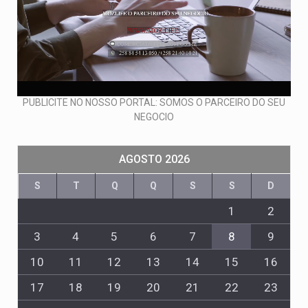
PUBLICITE NO NOSSO PORTAL: SOMOS O PARCEIRO DO SEU
NEGOCIO
AGOSTO 2026
S
T
Q
Q
S
S
D
1
2
3
4
5
6
7
8
9
10
11
12
13
14
15
16
17
18
19
20
21
22
23