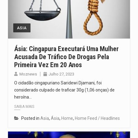
ASIA
Ásia: Cingapura Executará Uma Mulher
Acusada De Tráfico De Drogas Pela
Primeira Vez Em 20 Anos
Moznews
Julho 27, 2023
O cidadão cingapuriano Saridewi Djamani, foi
considerado culpado de traficar 30g (1,06 onças) de
heroína…
SAIBA MAIS
Posted in
Asia
,
Ásia
,
Home
,
Home Feed / Headlines