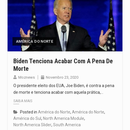
AMÉRICA DO NORTE
Biden Tenciona Acabar Com A Pena De
Morte
Moznews
Novembro 23, 2020
O presidente eleito dos EUA, Joe Biden, é contra a pena
de morte e tenciona acabar com aquela prática,…
SAIBA MAIS
Posted in
América do Norte
,
América do Norte
,
América do Sul
,
North America Module
,
North America Slider
,
South America