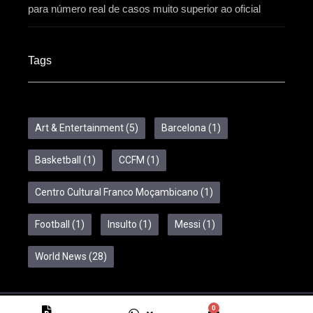
para número real de casos muito superior ao oficial
Tags
Art & Entertainment
(5)
Barcelona
(1)
Basketball
(1)
CCFM
(1)
Centro Cultural Franco Moçambicano
(1)
Football
(1)
Insulto
(1)
Messi
(1)
World News
(28)
0
Copyright © 2024 Feelcom. All Rights Reserved.