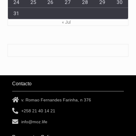
24
25
26
27
28
29
30
31
« Jul
Contacto
v. Romao Fernandes Farinha, n 376
+258 21 40 14 21
info@moz.life