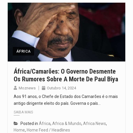
ÁFRICA
África/Camarões: O Governo Desmente
Os Rumores Sobre A Morte De Paul Biya
Moznews
Outubro 14, 2024
Aos 91 anos, o Chefe de Estado dos Camarões é o mais
antigo dirigente eleito do país. Governa o país…
SAIBA MAIS
Posted in
África
,
Africa & Mundo
,
Africa News
,
Home
,
Home Feed / Headlines