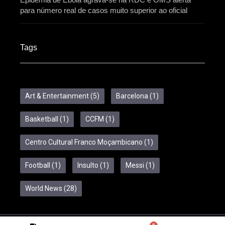
para número real de casos muito superior ao oficial
Tags
Art & Entertainment
(5)
Barcelona
(1)
Basketball
(1)
CCFM
(1)
Centro Cultural Franco Moçambicano
(1)
Football
(1)
Insulto
(1)
Messi
(1)
World News
(28)