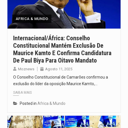
Um dos casos mais graves envolveu a residência de Sam…
A cidade de Bunia, capital da província de Ituri, tornou-se…
AFRICA & MUNDO
O Senado dos Estados Unidos aprovou, no dia 7 de…
Internacional/África: Conselho
Constitucional Mantém Exclusão De
Legislação, renomeada em homenagem ao falecido senador Lindsey Graham, foi…
Maurice Kamto E Confirma Candidatura
A nova legislação estabelece um prazo de 180 dias para…
De Paul Biya Para Oitavo Mandato
Moznews
Agosto 11, 2025
O Conselho Constitucional de Camarões confirmou a
exclusão do líder da oposição Maurice Kamto,…
SAIBA MAIS
Posted in
Africa & Mundo