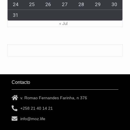
24
25
26
27
28
29
30
31
« Jul
Contacto
v. Romao Fernandes Farinha, n 376
+258 21 40 14 21
info@moz.life