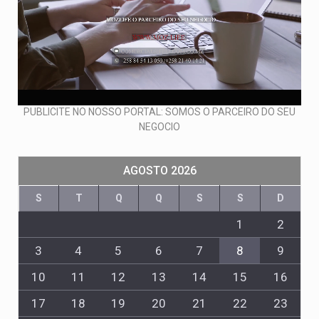
PUBLICITE NO NOSSO PORTAL: SOMOS O PARCEIRO DO SEU
NEGOCIO
AGOSTO 2026
S
T
Q
Q
S
S
D
1
2
3
4
5
6
7
8
9
10
11
12
13
14
15
16
17
18
19
20
21
22
23