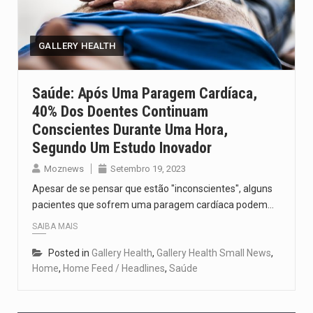
Um dos casos mais graves envolveu a residência de Sam…
A cidade de Bunia, capital da província de Ituri, tornou-se…
GALLERY HEALTH
O Senado dos Estados Unidos aprovou, no dia 7 de…
Saúde: Após Uma Paragem Cardíaca,
40% Dos Doentes Continuam
Legislação, renomeada em homenagem ao falecido senador Lindsey Graham, foi…
Conscientes Durante Uma Hora,
A nova legislação estabelece um prazo de 180 dias para…
Segundo Um Estudo Inovador
Moznews
Setembro 19, 2023
Apesar de se pensar que estão "inconscientes", alguns
pacientes que sofrem uma paragem cardíaca podem…
SAIBA MAIS
Posted in
Gallery Health
,
Gallery Health Small News
,
Home
,
Home Feed / Headlines
,
Saúde