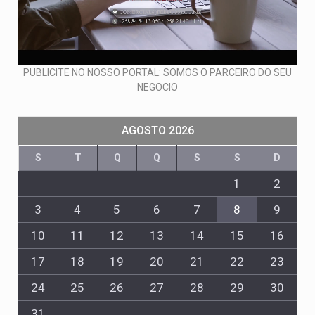
PUBLICITE NO NOSSO PORTAL: SOMOS O PARCEIRO DO SEU
NEGOCIO
AGOSTO 2026
S
T
Q
Q
S
S
D
1
2
3
4
5
6
7
8
9
10
11
12
13
14
15
16
17
18
19
20
21
22
23
24
25
26
27
28
29
30
31