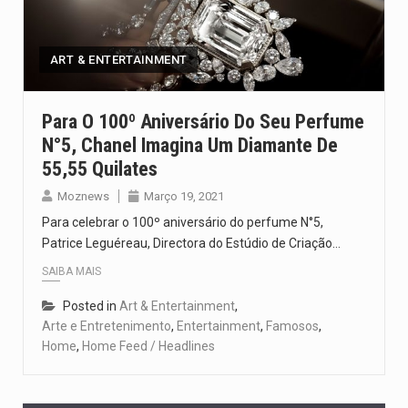
Segundo as autoridades canadianas, mais de 200 incêndios florestais continuam…
De acordo com as autoridades de saúde da Faixa de…
ART & ENTERTAINMENT
A polícia moçambicana anunciou a detenção de mais um suspeito…
Para O 100º Aniversário Do Seu Perfume
N°5, Chanel Imagina Um Diamante De
Cover photo suggestion (in English): A police officer outside a…
55,55 Quilates
O Senado dos Estados Unidos aprovou, no dia 7 de…
Moznews
Março 19, 2021
Para celebrar o 100º aniversário do perfume N°5,
Patrice Leguéreau, Directora do Estúdio de Criação…
SAIBA MAIS
Posted in
Art & Entertainment
,
Arte e Entretenimento
,
Entertainment
,
Famosos
,
Home
,
Home Feed / Headlines