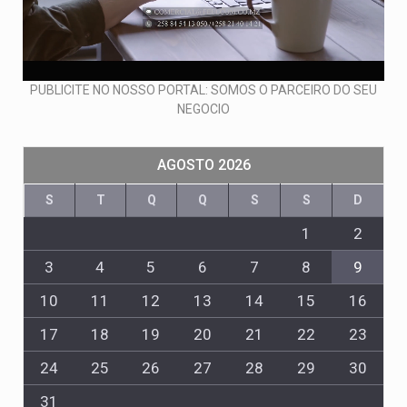
PUBLICITE NO NOSSO PORTAL: SOMOS O PARCEIRO DO SEU
NEGOCIO
AGOSTO 2026
S
T
Q
Q
S
S
D
1
2
3
4
5
6
7
8
9
10
11
12
13
14
15
16
17
18
19
20
21
22
23
24
25
26
27
28
29
30
31