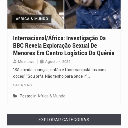
Segundo as autoridades canadianas, mais de 200 incêndios florestais continuam…
De acordo com as autoridades de saúde da Faixa de…
AFRICA & MUNDO
A polícia moçambicana anunciou a detenção de mais um suspeito…
Internacional/África: Investigação Da
BBC Revela Exploração Sexual De
Cover photo suggestion (in English): A police officer outside a…
Menores Em Centro Logístico Do Quénia
O Senado dos Estados Unidos aprovou, no dia 7 de…
Moznews
Agosto 4, 2025
"São ainda crianças, então é fácil manipulá-las com
doces" "Sou orfã. Não tenho para onde ir"…
SAIBA MAIS
Posted in
Africa & Mundo
EXPLORAR CATEGORIAS