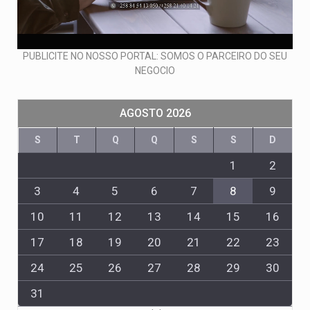
PUBLICITE NO NOSSO PORTAL: SOMOS O PARCEIRO DO SEU
NEGOCIO
AGOSTO 2026
S
T
Q
Q
S
S
D
1
2
3
4
5
6
7
8
9
10
11
12
13
14
15
16
17
18
19
20
21
22
23
24
25
26
27
28
29
30
31