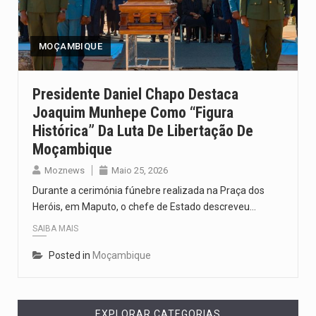
Um dos casos mais graves envolveu a residência de Sam…
A cidade de Bunia, capital da província de Ituri, tornou-se…
MOÇAMBIQUE
O Senado dos Estados Unidos aprovou, no dia 7 de…
Presidente Daniel Chapo Destaca
Joaquim Munhepe Como “Figura
Legislação, renomeada em homenagem ao falecido senador Lindsey Graham, foi…
Histórica” Da Luta De Libertação De
A nova legislação estabelece um prazo de 180 dias para…
Moçambique
Moznews
Maio 25, 2026
Durante a cerimónia fúnebre realizada na Praça dos
Heróis, em Maputo, o chefe de Estado descreveu…
SAIBA MAIS
Posted in
Moçambique
EXPLORAR CATEGORIAS