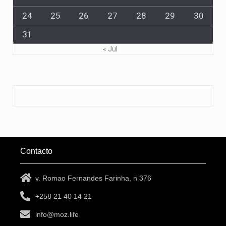
24
25
26
27
28
29
30
31
« Jul
Contacto
v. Romao Fernandes Farinha, n 376
+258 21 40 14 21
info@moz.life