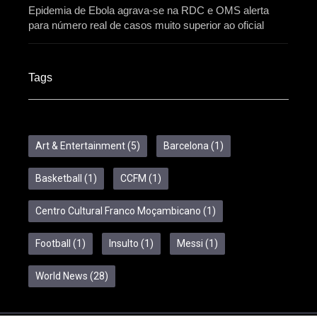
Epidemia de Ebola agrava-se na RDC e OMS alerta
para número real de casos muito superior ao oficial
Tags
Art & Entertainment
(5)
Barcelona
(1)
Basketball
(1)
CCFM
(1)
Centro Cultural Franco Moçambicano
(1)
Football
(1)
Insulto
(1)
Messi
(1)
World News
(28)