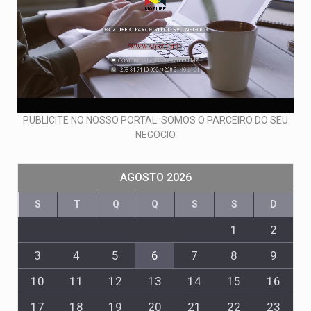
PUBLICITE NO NOSSO PORTAL: SOMOS O PARCEIRO DO SEU
NEGOCIO
AGOSTO 2026
S
T
Q
Q
S
S
D
1
2
3
4
5
6
7
8
9
10
11
12
13
14
15
16
17
18
19
20
21
22
23