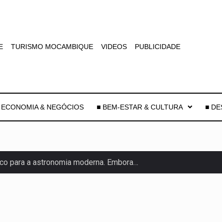
E
TURISMO MOCAMBIQUE
VIDEOS
PUBLICIDADE
 ECONOMIA & NEGÓCIOS
■ BEM-ESTAR & CULTURA
■ D
co para a astronomia moderna. Embora…
as, mais de 200 incêndios florestais continuam…
e saúde da Faixa de…