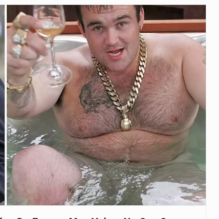
veu a residência de Sam…
íncia de Ituri, tornou-se…
 de um dos processos mais…
está prevista entre abril de 2026…
 prazo de 180 dias para…
-americano confirmou que cidadãos dos Estados…
uas equipas que chegaram…