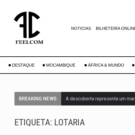
NOTICIAS
BILHETEIRA ONLIN
■ DESTAQUE
■ MOCAMBIQUE
■ ÁFRICA & MUNDO
■
BREAKING NEWS
A descoberta representa um mar
Segundo as autoridades canadian
ETIQUETA:
LOTARIA
De acordo com as autoridades d