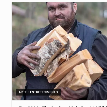
Um dos casos mais graves envol
A cidade de Bunia, capital da prov
O pagamento marca o desfecho
O programa, cuja implementação 
A nova legislação estabelece um
O Departamento de Estado norte
A final coloca frente a frente d
ARTE E ENTRETENIMENTO