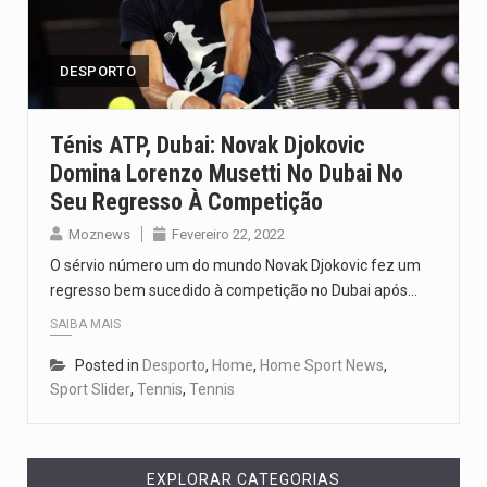
Um dos casos mais graves envolveu a residência de Sam…
A cidade de Bunia, capital da província de Ituri, tornou-se…
DESPORTO
O Senado dos Estados Unidos aprovou, no dia 7 de…
Ténis ATP, Dubai: Novak Djokovic
Domina Lorenzo Musetti No Dubai No
Legislação, renomeada em homenagem ao falecido senador Lindsey Graham, foi…
Seu Regresso À Competição
A nova legislação estabelece um prazo de 180 dias para…
Moznews
Fevereiro 22, 2022
O sérvio número um do mundo Novak Djokovic fez um
regresso bem sucedido à competição no Dubai após…
SAIBA MAIS
Posted in
Desporto
,
Home
,
Home Sport News
,
Sport Slider
,
Tennis
,
Tennis
EXPLORAR CATEGORIAS