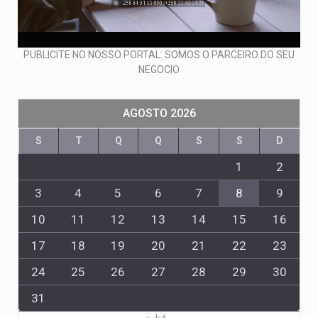
PUBLICITE NO NOSSO PORTAL: SOMOS O PARCEIRO DO SEU
NEGOCIO
AGOSTO 2026
S
T
Q
Q
S
S
D
1
2
3
4
5
6
7
8
9
10
11
12
13
14
15
16
17
18
19
20
21
22
23
24
25
26
27
28
29
30
31