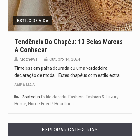
Segundo as autoridades canadianas, mais de 200 incêndios florestais continuam…
De acordo com as autoridades de saúde da Faixa de…
ESTILO DE VIDA
A polícia moçambicana anunciou a detenção de mais um suspeito…
Tendência Do Chapéu: 10 Belas Marcas
A Conhecer
Cover photo suggestion (in English): A police officer outside a…
Moznews
Outubro 14, 2024
O Senado dos Estados Unidos aprovou, no dia 7 de…
Timeless em palha dourada ou uma verdadeira
declaração de moda... Estes chapéus com estilo extra…
SAIBA MAIS
Posted in
Estilo de vida
,
Fashion
,
Fashion & Luxury
,
Home
,
Home Feed / Headlines
EXPLORAR CATEGORIAS