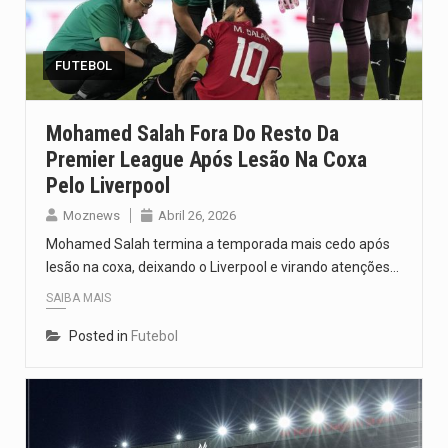
Segundo as autoridades canadianas, mais de 200 incêndios florestais continuam…
De acordo com as autoridades de saúde da Faixa de…
FUTEBOL
A polícia moçambicana anunciou a detenção de mais um suspeito…
Mohamed Salah Fora Do Resto Da
Premier League Após Lesão Na Coxa
Cover photo suggestion (in English): A police officer outside a…
Pelo Liverpool
O Senado dos Estados Unidos aprovou, no dia 7 de…
Moznews
Abril 26, 2026
Mohamed Salah termina a temporada mais cedo após
lesão na coxa, deixando o Liverpool e virando atenções…
SAIBA MAIS
Posted in
Futebol