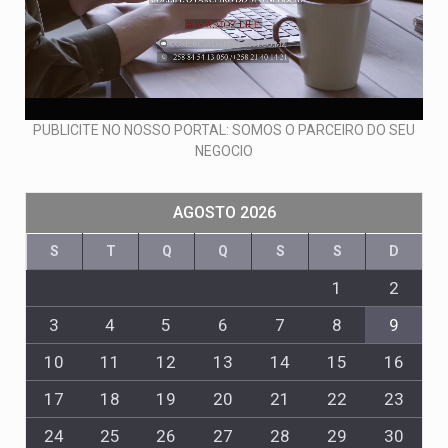
PUBLICITE NO NOSSO PORTAL: SOMOS O PARCEIRO DO SEU
NEGOCIO
AGOSTO 2026
S
T
Q
Q
S
S
D
1
2
3
4
5
6
7
8
9
10
11
12
13
14
15
16
17
18
19
20
21
22
23
24
25
26
27
28
29
30