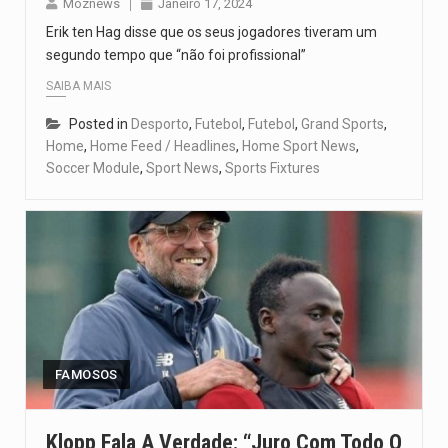
Moznews
Janeiro 17, 2024
Erik ten Hag disse que os seus jogadores tiveram um
segundo tempo que “não foi profissional”
SAIBA MAIS
Posted in
Desporto
,
Futebol
,
Futebol
,
Grand Sports
,
Home
,
Home Feed / Headlines
,
Home Sport News
,
Soccer Module
,
Sport News
,
Sports Fixtures
FAMOSOS
Klopp Fala A Verdade: “Juro Com Todo O