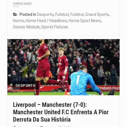
SAIBA MAIS
Posted in
Desporto
,
Futebol
,
Futebol
,
Grand Sports
,
Home
,
Home Feed / Headlines
,
Home Sport News
,
Soccer Module
,
Sports Fixtures
DESPORTO
Liverpool – Manchester (7-0):
Manchester United F.C Enfrenta A Pior
Derrota Da Sua História