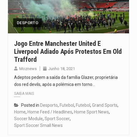
DESPORTO
Jogo Entre Manchester United E
Liverpool Adiado Após Protestos Em Old
Trafford
Moznews
Junho 18, 2021
Adeptos pedem a saída da família Glazer, proprietária
dos red devils, após a polémica em torno…
SAIBA MAIS
Posted in
Desporto
,
Futebol
,
Futebol
,
Grand Sports
,
Home
,
Home Feed / Headlines
,
Home Sport News
,
Soccer Module
,
Sport Soccer
,
Sport Soccer Small News