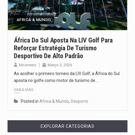
O pagamento marca o desfecho de um dos processos mais…
O programa, cuja implementação está prevista entre abril de 2026…
AFRICA & MUNDO
A nova legislação estabelece um prazo de 180 dias para…
África Do Sul Aposta Na LIV Golf Para
Reforçar Estratégia De Turismo
O Departamento de Estado norte-americano confirmou que cidadãos dos Estados…
Desportivo De Alto Padrão
A final coloca frente a frente duas equipas que chegaram…
Moznews
Março 3, 2026
Ao acolher o primeiro torneio da LIV Golf, a África do Sul
aposta no golfe como motor de turismo de…
SAIBA MAIS
Posted in
Africa & Mundo
,
Desporto
EXPLORAR CATEGORIAS