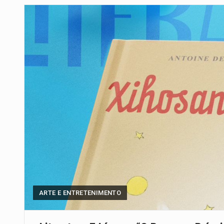
A final coloca frente a frente d
A descoberta representa um mar
Segundo as autoridades canadian
De acordo com as autoridades d
A polícia moçambicana anunciou
Cover photo suggestion (in Englis
O Senado dos Estados Unidos ap
ARTE E ENTRETENIMENTO