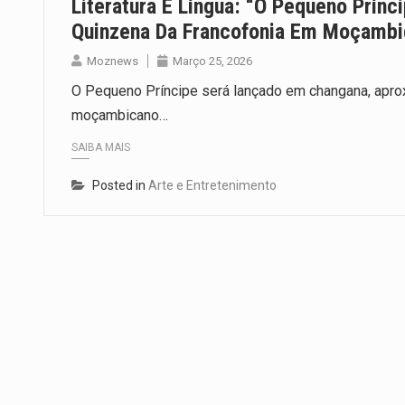
Literatura E Língua: “O Pequeno Prín
Quinzena Da Francofonia Em Moçamb
Moznews
Março 25, 2026
O Pequeno Príncipe será lançado em changana, aproxi
moçambicano…
SAIBA MAIS
Posted in
Arte e Entretenimento