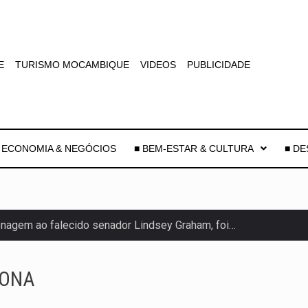
E
TURISMO MOCAMBIQUE
VIDEOS
PUBLICIDADE
 ECONOMIA & NEGÓCIOS
■ BEM-ESTAR & CULTURA
■ D
agem ao falecido senador Lindsey Graham, foi…
 prazo de 180 dias para…
FONA
-americano confirmou que cidadãos dos Estados…