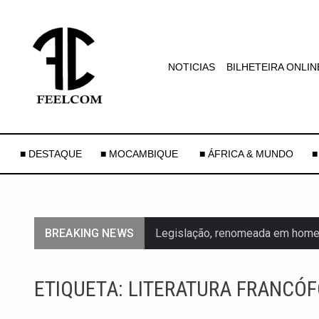
NOTICIAS
BILHETEIRA ONLIN
■ DESTAQUE
■ MOCAMBIQUE
■ ÁFRICA & MUNDO
■
BREAKING NEWS
Legislação, renomeada em homen
A nova legislação estabelece um
ETIQUETA:
LITERATURA FRANCÓ
O Departamento de Estado norte