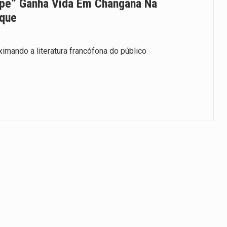
cipe” Ganha Vida Em Changana Na
ique
mando a literatura francófona do público