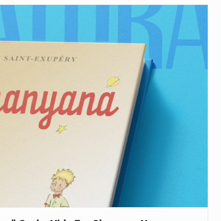
uas equipas que chegaram…
co para a astronomia moderna. Embora…
as, mais de 200 incêndios florestais continuam…
e saúde da Faixa de…
 a detenção de mais um suspeito…
h): A police officer outside a…
rovou, no dia 7 de…