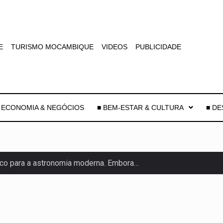
E
TURISMO MOCAMBIQUE
VIDEOS
PUBLICIDADE
 ECONOMIA & NEGÓCIOS
■ BEM-ESTAR & CULTURA
■ D
co para a astronomia moderna. Embora…
as, mais de 200 incêndios florestais continuam…
e saúde da Faixa de…