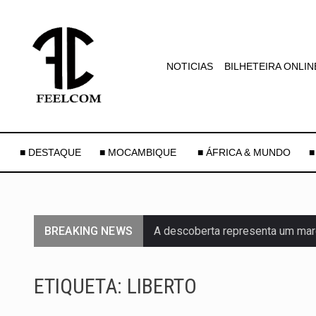
NOTICIAS
BILHETEIRA ONLIN
■ DESTAQUE
■ MOCAMBIQUE
■ ÁFRICA & MUNDO
■
BREAKING NEWS
A descoberta representa um mar
Segundo as autoridades canadian
ETIQUETA:
LIBERTO
De acordo com as autoridades d