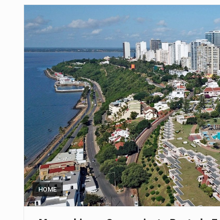
Um dos casos mais graves envol
A cidade de Bunia, capital da prov
O pagamento marca o desfecho
O programa, cuja implementação 
A nova legislação estabelece um
O Departamento de Estado norte
A final coloca frente a frente d
HOME