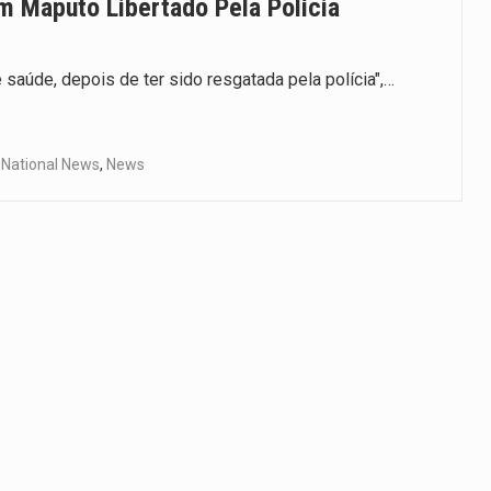
 Maputo Libertado Pela Polícia
saúde, depois de ter sido resgatada pela polícia",…
,
National News
,
News