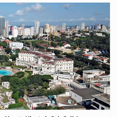
veu a residência de Sam…
íncia de Ituri, tornou-se…
 de um dos processos mais…
está prevista entre abril de 2026…
 prazo de 180 dias para…
-americano confirmou que cidadãos dos Estados…
uas equipas que chegaram…