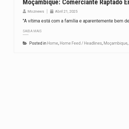
Moçambique: Comerciante Raptado Em
Moznews
Abril 21, 2025
"A vítima está com a família e aparentemente bem de 
SAIBA MAIS
Posted in
Home
,
Home Feed / Headlines
,
Moçambique