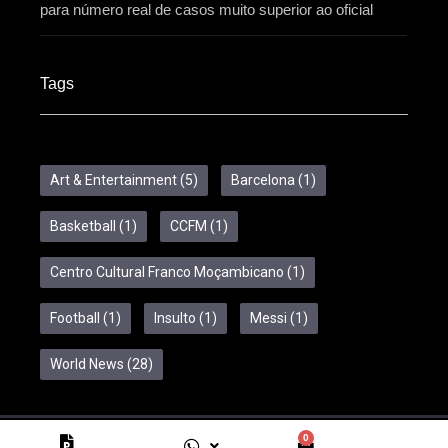
para número real de casos muito superior ao oficial
Tags
Art & Entertainment
(5)
Barcelona
(1)
Basketball
(1)
CCFM
(1)
Centro Cultural Franco Moçambicano
(1)
Football
(1)
Insulto
(1)
Messi
(1)
World News
(28)
0
Copyright © 2024 Feelcom. All Rights Reserved.