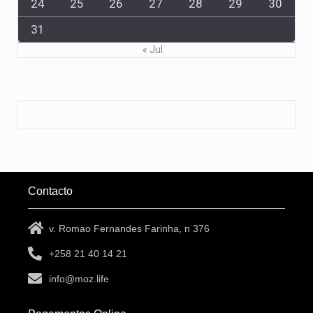
24
25
26
27
28
29
30
31
« Jul
Contacto
v. Romao Fernandes Farinha, n 376
+258 21 40 14 21
info@moz.life