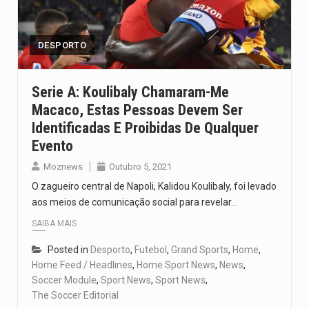
O pagamento marca o desfecho de um dos processos mais…
O programa, cuja implementação está prevista entre abril de 2026…
DESPORTO
A nova legislação estabelece um prazo de 180 dias para…
Serie A: Koulibaly Chamaram-Me
Macaco, Estas Pessoas Devem Ser
O Departamento de Estado norte-americano confirmou que cidadãos dos Estados…
Identificadas E Proibidas De Qualquer
A final coloca frente a frente duas equipas que chegaram…
Evento
Moznews
Outubro 5, 2021
O zagueiro central de Napoli, Kalidou Koulibaly, foi levado
aos meios de comunicação social para revelar…
SAIBA MAIS
Posted in
Desporto
,
Futebol
,
Grand Sports
,
Home
,
Home Feed / Headlines
,
Home Sport News
,
News
,
Soccer Module
,
Sport News
,
Sport News
,
The Soccer Editorial