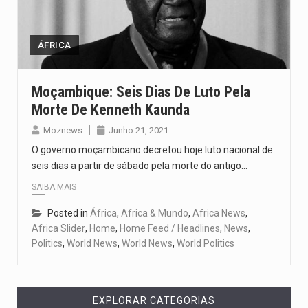
O pagamento marca o desfecho de um dos processos mais…
O programa, cuja implementação está prevista entre abril de 2026…
ÁFRICA
A nova legislação estabelece um prazo de 180 dias para…
Moçambique: Seis Dias De Luto Pela
Morte De Kenneth Kaunda
O Departamento de Estado norte-americano confirmou que cidadãos dos Estados…
Moznews
Junho 21, 2021
A final coloca frente a frente duas equipas que chegaram…
O governo moçambicano decretou hoje luto nacional de
seis dias a partir de sábado pela morte do antigo…
SAIBA MAIS
Posted in
África
,
Africa & Mundo
,
Africa News
,
Africa Slider
,
Home
,
Home Feed / Headlines
,
News
,
Politics
,
World News
,
World News
,
World Politics
EXPLORAR CATEGORIAS