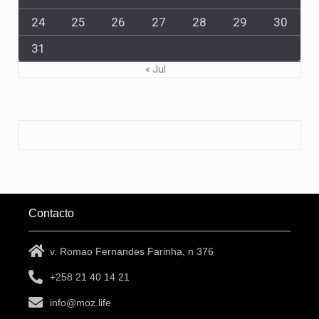
24
25
26
27
28
29
30
31
« Jul
Contacto
v. Romao Fernandes Farinha, n 376
+258 21 40 14 21
info@moz.life