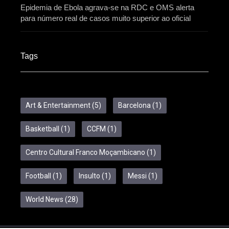
Epidemia de Ebola agrava-se na RDC e OMS alerta
para número real de casos muito superior ao oficial
Tags
Art & Entertainment
(5)
Barcelona
(1)
Basketball
(1)
CCFM
(1)
Centro Cultural Franco Moçambicano
(1)
Football
(1)
Insulto
(1)
Messi
(1)
World News
(28)