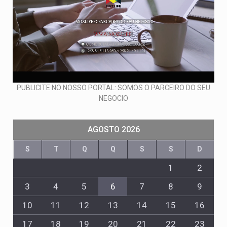
PUBLICITE NO NOSSO PORTAL: SOMOS O PARCEIRO DO SEU
NEGOCIO
AGOSTO 2026
S
T
Q
Q
S
S
D
1
2
3
4
5
6
7
8
9
10
11
12
13
14
15
16
17
18
19
20
21
22
23