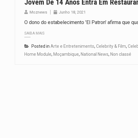
Jovem De 14 Anos Entra Em Restauran
Moznews
Junho 18, 2021
O dono do estabelecimento 'El Patron' afirma que qu
SAIBA MAIS
Posted in
Arte e Entretenimento
,
Celebrity & Film
,
Celeb
Home Module
,
Moçambique
,
National News
,
Non classé