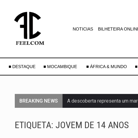
NOTICIAS
BILHETEIRA ONLIN
■ DESTAQUE
■ MOCAMBIQUE
■ ÁFRICA & MUNDO
■
BREAKING NEWS
A descoberta representa um mar
Segundo as autoridades canadian
ETIQUETA:
JOVEM DE 14 ANOS
De acordo com as autoridades d