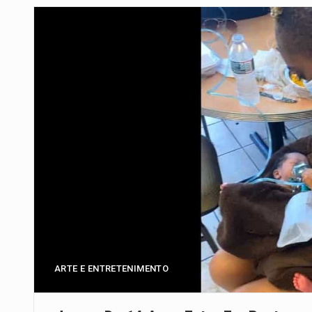
Um dos casos mais graves envol
A cidade de Bunia, capital da prov
O pagamento marca o desfecho
O programa, cuja implementação 
A nova legislação estabelece um
O Departamento de Estado norte
A final coloca frente a frente d
ARTE E ENTRETENIMENTO