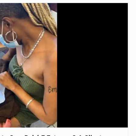
veu a residência de Sam…
íncia de Ituri, tornou-se…
 de um dos processos mais…
está prevista entre abril de 2026…
 prazo de 180 dias para…
-americano confirmou que cidadãos dos Estados…
uas equipas que chegaram…