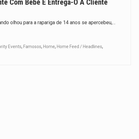
te Com Bebé E Entrega-O A Cliente
ando olhou para a rapariga de 14 anos se apercebeu,…
rity Events
,
Famosos
,
Home
,
Home Feed / Headlines
,