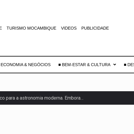
E
TURISMO MOCAMBIQUE
VIDEOS
PUBLICIDADE
 ECONOMIA & NEGÓCIOS
■ BEM-ESTAR & CULTURA
■ D
co para a astronomia moderna. Embora…
as, mais de 200 incêndios florestais continuam…
e saúde da Faixa de…