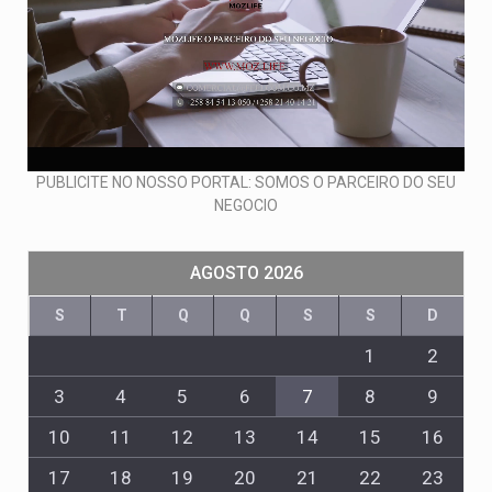
PUBLICITE NO NOSSO PORTAL: SOMOS O PARCEIRO DO SEU
NEGOCIO
AGOSTO 2026
S
T
Q
Q
S
S
D
1
2
3
4
5
6
7
8
9
10
11
12
13
14
15
16
17
18
19
20
21
22
23