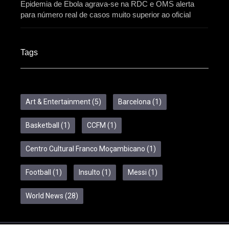
Epidemia de Ebola agrava-se na RDC e OMS alerta
para número real de casos muito superior ao oficial
Tags
Art & Entertainment
(5)
Barcelona
(1)
Basketball
(1)
CCFM
(1)
Centro Cultural Franco Moçambicano
(1)
Football
(1)
Insulto
(1)
Messi
(1)
World News
(28)