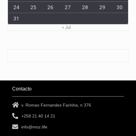
24
25
26
27
28
29
30
31
« Jul
Contacto
v. Romao Fernandes Farinha, n 376
+258 21 40 14 21
info@moz.life