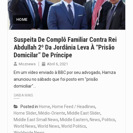
O pagamento marca o desfecho de um dos processos mais…
O programa, cuja implementação está prevista entre abril de 2026…
HOME
A nova legislação estabelece um prazo de 180 dias para…
Suspeita De Complô Familiar Contra Rei
Abdullah 2º Da Jordânia Leva À “prisão
O Departamento de Estado norte-americano confirmou que cidadãos dos Estados…
Domicilar” De Príncipe
A final coloca frente a frente duas equipas que chegaram…
Moznews
Abril 6, 2021
Em um vídeo enviado à BBC por seu advogado, Hamza
anunciou no sábado que foi posto em "prisão
domiciliar"…
SAIBA MAIS
Posted in
Home
,
Home Feed / Headlines
,
Home Slider
,
Médio-Oriente
,
Middle East Slider
,
Middle East Small News
,
Middle Eastern
,
News
,
Politics
,
World News
,
World News
,
World Politics
,
Worldwide News