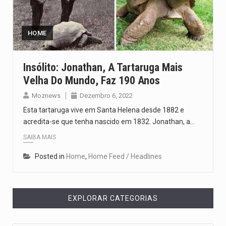
O pagamento marca o desfecho de um dos processos mais…
O programa, cuja implementação está prevista entre abril de 2026…
HOME
A nova legislação estabelece um prazo de 180 dias para…
Insólito: Jonathan, A Tartaruga Mais
Velha Do Mundo, Faz 190 Anos
O Departamento de Estado norte-americano confirmou que cidadãos dos Estados…
Moznews
Dezembro 6, 2022
A final coloca frente a frente duas equipas que chegaram…
Esta tartaruga vive em Santa Helena desde 1882 e
acredita-se que tenha nascido em 1832. Jonathan, a…
SAIBA MAIS
Posted in
Home
,
Home Feed / Headlines
EXPLORAR CATEGORIAS