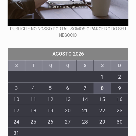
PUBLICITE NO NOSSO PORTAL: SOMOS O PARCEIRO DO SEU
NEGOCIO
AGOSTO 2026
S
T
Q
Q
S
S
D
1
2
3
4
5
6
7
8
9
10
11
12
13
14
15
16
17
18
19
20
21
22
23
24
25
26
27
28
29
30
31