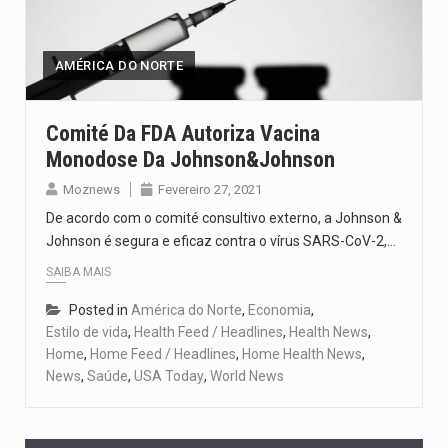
Um dos casos mais graves envolveu a residência de Sam…
A cidade de Bunia, capital da província de Ituri, tornou-se…
AMÉRICA DO NORTE
O Senado dos Estados Unidos aprovou, no dia 7 de…
Comité Da FDA Autoriza Vacina
Monodose Da Johnson&Johnson
Legislação, renomeada em homenagem ao falecido senador Lindsey Graham, foi…
Moznews
Fevereiro 27, 2021
A nova legislação estabelece um prazo de 180 dias para…
De acordo com o comité consultivo externo, a Johnson &
Johnson é segura e eficaz contra o vírus SARS-CoV-2,…
SAIBA MAIS
Posted in
América do Norte
,
Economia
,
Estilo de vida
,
Health Feed / Headlines
,
Health News
,
Home
,
Home Feed / Headlines
,
Home Health News
,
News
,
Saúde
,
USA Today
,
World News