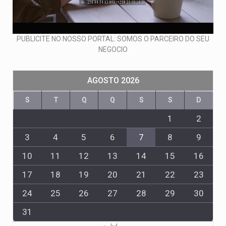
PUBLICITE NO NOSSO PORTAL: SOMOS O PARCEIRO DO SEU
NEGOCIO
AGOSTO 2026
S
T
Q
Q
S
S
D
1
2
3
4
5
6
7
8
9
10
11
12
13
14
15
16
17
18
19
20
21
22
23
24
25
26
27
28
29
30
31