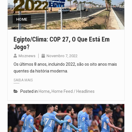
O pagamento marca o desfecho de um dos processos mais…
O programa, cuja implementação está prevista entre abril de 2026…
HOME
A nova legislação estabelece um prazo de 180 dias para…
Egipto/Clima: COP 27, O Que Está Em
Jogo?
O Departamento de Estado norte-americano confirmou que cidadãos dos Estados…
Moznews
Novembro 7, 2022
A final coloca frente a frente duas equipas que chegaram…
Os últimos 8 anos, incluindo 2022, são os oito anos mais
quentes da história moderna.
SAIBA MAIS
Posted in
Home
,
Home Feed / Headlines