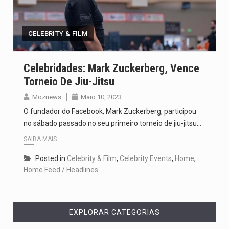
Um dos casos mais graves envolveu a residência de Sam…
A cidade de Bunia, capital da província de Ituri, tornou-se…
CELEBRITY & FILM
O Senado dos Estados Unidos aprovou, no dia 7 de…
Celebridades: Mark Zuckerberg, Vence
Torneio De Jiu-Jitsu
Legislação, renomeada em homenagem ao falecido senador Lindsey Graham, foi…
Moznews
Maio 10, 2023
A nova legislação estabelece um prazo de 180 dias para…
O fundador do Facebook, Mark Zuckerberg, participou
no sábado passado no seu primeiro torneio de jiu-jitsu…
SAIBA MAIS
Posted in
Celebrity & Film
,
Celebrity Events
,
Home
,
Home Feed / Headlines
EXPLORAR CATEGORIAS