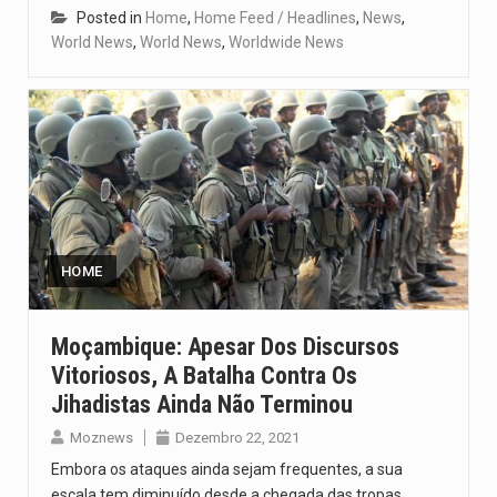
Posted in
Home
,
Home Feed / Headlines
,
News
,
World News
,
World News
,
Worldwide News
HOME
Moçambique: Apesar Dos Discursos
Vitoriosos, A Batalha Contra Os
Jihadistas Ainda Não Terminou
Moznews
Dezembro 22, 2021
Embora os ataques ainda sejam frequentes, a sua
escala tem diminuído desde a chegada das tropas