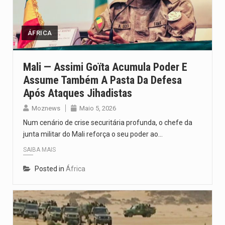
Um dos casos mais graves envolveu a residência de Sam…
A cidade de Bunia, capital da província de Ituri, tornou-se…
ÁFRICA
O Senado dos Estados Unidos aprovou, no dia 7 de…
Mali — Assimi Goïta Acumula Poder E
Assume Também A Pasta Da Defesa
Legislação, renomeada em homenagem ao falecido senador Lindsey Graham, foi…
Após Ataques Jihadistas
A nova legislação estabelece um prazo de 180 dias para…
Moznews
Maio 5, 2026
Num cenário de crise securitária profunda, o chefe da
junta militar do Mali reforça o seu poder ao…
SAIBA MAIS
Posted in
África