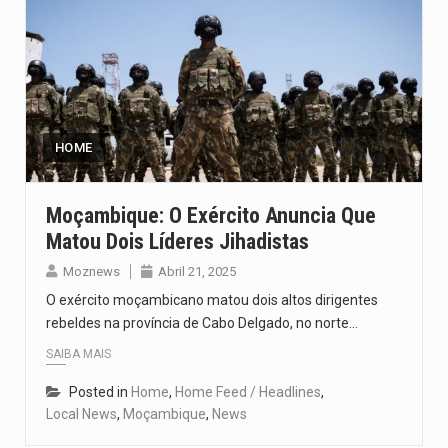
HOME
Moçambique: O Exército Anuncia Que
Matou Dois Líderes Jihadistas
Moznews
Abril 21, 2025
O exército moçambicano matou dois altos dirigentes
rebeldes na província de Cabo Delgado, no norte…
SAIBA MAIS
Posted in
Home
,
Home Feed / Headlines
,
Local News
,
Moçambique
,
News