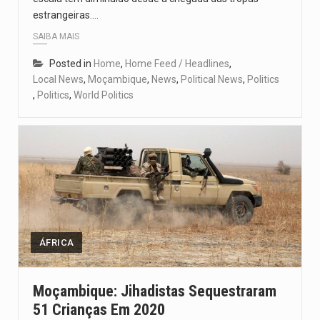
estrangeiras.…
SAIBA MAIS
Posted in
Home
,
Home Feed / Headlines
,
Local News
,
Moçambique
,
News
,
Political News
,
Politics
,
Politics
,
World Politics
ÁFRICA
Moçambique: Jihadistas Sequestraram
51 Crianças Em 2020