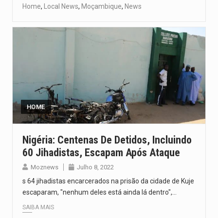
Home
,
Local News
,
Moçambique
,
News
HOME
Nigéria: Centenas De Detidos, Incluindo
60 Jihadistas, Escapam Após Ataque
Moznews
Julho 8, 2022
s 64 jihadistas encarcerados na prisão da cidade de Kuje
escaparam, "nenhum deles está ainda lá dentro",…
SAIBA MAIS