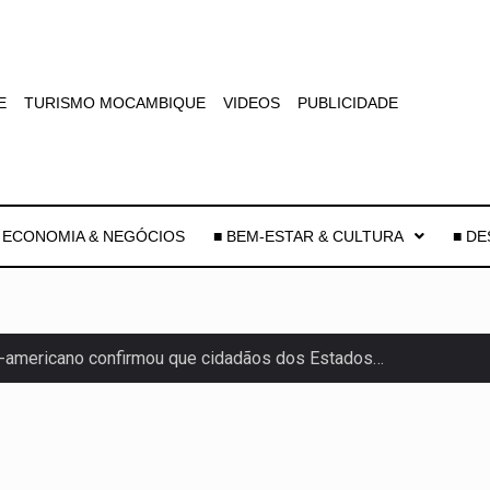
E
TURISMO MOCAMBIQUE
VIDEOS
PUBLICIDADE
 ECONOMIA & NEGÓCIOS
■ BEM-ESTAR & CULTURA
■ D
-americano confirmou que cidadãos dos Estados…
uas equipas que chegaram…
co para a astronomia moderna. Embora…