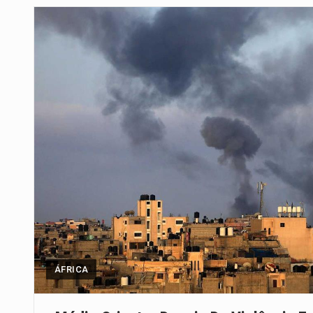
Segundo as autoridades canadian
De acordo com as autoridades d
Um dos casos mais graves envol
A cidade de Bunia, capital da prov
O Senado dos Estados Unidos ap
Legislação, renomeada em homen
A nova legislação estabelece um
ÁFRICA