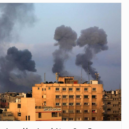
as, mais de 200 incêndios florestais continuam…
e saúde da Faixa de…
veu a residência de Sam…
íncia de Ituri, tornou-se…
rovou, no dia 7 de…
agem ao falecido senador Lindsey Graham, foi…
 prazo de 180 dias para…