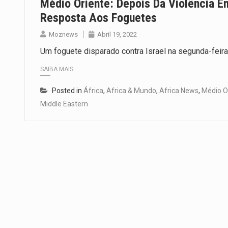
Médio Oriente: Depois Da Violência E
Resposta Aos Foguetes
Moznews
Abril 19, 2022
Um foguete disparado contra Israel na segunda-feira 
SAIBA MAIS
Posted in
África
,
Africa & Mundo
,
Africa News
,
Médio O
Middle Eastern