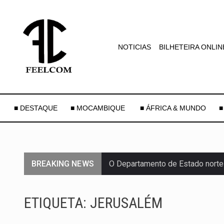
NOTICIAS
BILHETEIRA ONLIN
■ DESTAQUE
■ MOCAMBIQUE
■ ÁFRICA & MUNDO
■
BREAKING NEWS
O Departamento de Estado norte
A final coloca frente a frente d
ETIQUETA:
JERUSALÉM
A descoberta representa um mar