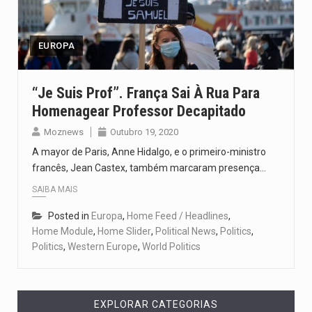
Um dos casos mais graves envolveu a residência de Sam…
A cidade de Bunia, capital da província de Ituri, tornou-se…
EUROPA
O Senado dos Estados Unidos aprovou, no dia 7 de…
“Je Suis Prof”. França Sai À Rua Para
Homenagear Professor Decapitado
Legislação, renomeada em homenagem ao falecido senador Lindsey Graham, foi…
Moznews
Outubro 19, 2020
A nova legislação estabelece um prazo de 180 dias para…
A mayor de Paris, Anne Hidalgo, e o primeiro-ministro
francês, Jean Castex, também marcaram presença…
SAIBA MAIS
Posted in
Europa
,
Home Feed / Headlines
,
Home Module
,
Home Slider
,
Political News
,
Politics
,
Politics
,
Western Europe
,
World Politics
EXPLORAR CATEGORIAS