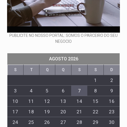
PUBLICITE NO NOSSO PORTAL: SOMOS O PARCEIRO DO SEU
NEGOCIO
AGOSTO 2026
S
T
Q
Q
S
S
D
1
2
3
4
5
6
7
8
9
10
11
12
13
14
15
16
17
18
19
20
21
22
23
24
25
26
27
28
29
30