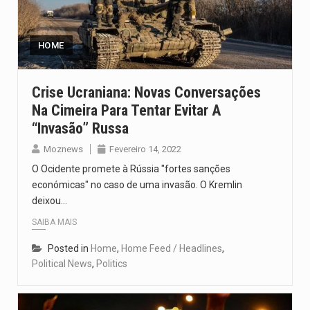
O pagamento marca o desfecho de um dos processos mais…
O programa, cuja implementação está prevista entre abril de 2026…
HOME
A nova legislação estabelece um prazo de 180 dias para…
Crise Ucraniana: Novas Conversações
Na Cimeira Para Tentar Evitar A
O Departamento de Estado norte-americano confirmou que cidadãos dos Estados…
“invasão” Russa
A final coloca frente a frente duas equipas que chegaram…
Moznews
Fevereiro 14, 2022
O Ocidente promete à Rússia "fortes sanções
económicas" no caso de uma invasão. O Kremlin
deixou…
SAIBA MAIS
Posted in
Home
,
Home Feed / Headlines
,
Political News
,
Politics