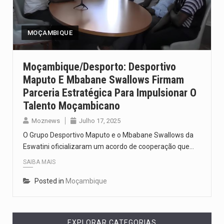
O pagamento marca o desfecho de um dos processos mais…
O programa, cuja implementação está prevista entre abril de 2026…
MOÇAMBIQUE
A nova legislação estabelece um prazo de 180 dias para…
Moçambique/Desporto: Desportivo
Maputo E Mbabane Swallows Firmam
O Departamento de Estado norte-americano confirmou que cidadãos dos Estados…
Parceria Estratégica Para Impulsionar O
A final coloca frente a frente duas equipas que chegaram…
Talento Moçambicano
Moznews
Julho 17, 2025
O Grupo Desportivo Maputo e o Mbabane Swallows da
Eswatini oficializaram um acordo de cooperação que…
SAIBA MAIS
Posted in
Moçambique
EXPLORAR CATEGORIAS