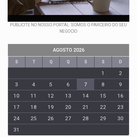
PUBLICITE NO NOSSO PORTAL: SOMOS O PARCEIRO DO SEU
NEGOCIO
AGOSTO 2026
S
T
Q
Q
S
S
D
1
2
3
4
5
6
7
8
9
10
11
12
13
14
15
16
17
18
19
20
21
22
23
24
25
26
27
28
29
30
31