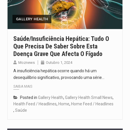
Segundo as autoridades canadianas, mais de 200 incêndios florestais continuam…
De acordo com as autoridades de saúde da Faixa de…
GALLERY HEALTH
A polícia moçambicana anunciou a detenção de mais um suspeito…
Saúde/Insuficiência Hepática: Tudo O
Que Precisa De Saber Sobre Esta
Cover photo suggestion (in English): A police officer outside a…
Doença Grave Que Afecta O Fígado
O Senado dos Estados Unidos aprovou, no dia 7 de…
Moznews
Outubro 1, 2024
A insuficiência hepática ocorre quando há um
desequilíbrio significativo, provocando uma série…
SAIBA MAIS
Posted in
Gallery Health
,
Gallery Health Small News
,
Health Feed / Headlines
,
Home
,
Home Feed / Headlines
,
Saúde