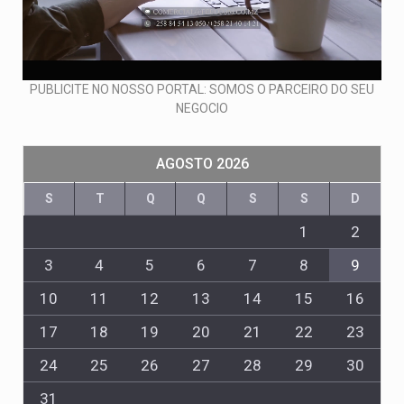
PUBLICITE NO NOSSO PORTAL: SOMOS O PARCEIRO DO SEU
NEGOCIO
AGOSTO 2026
S
T
Q
Q
S
S
D
1
2
3
4
5
6
7
8
9
10
11
12
13
14
15
16
17
18
19
20
21
22
23
24
25
26
27
28
29
30
31