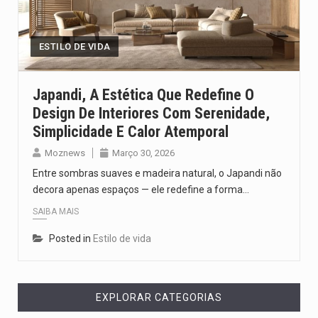
O programa, cuja implementação está prevista entre abril de 2026…
ESTILO DE VIDA
A nova legislação estabelece um prazo de 180 dias para…
O Departamento de Estado norte-americano confirmou que cidadãos dos Estados…
Japandi, A Estética Que Redefine O
Design De Interiores Com Serenidade,
A final coloca frente a frente duas equipas que chegaram…
Simplicidade E Calor Atemporal
Moznews
Março 30, 2026
Entre sombras suaves e madeira natural, o Japandi não
decora apenas espaços — ele redefine a forma…
SAIBA MAIS
Posted in
Estilo de vida
EXPLORAR CATEGORIAS