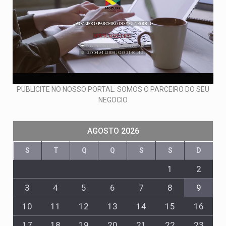
PUBLICITE NO NOSSO PORTAL: SOMOS O PARCEIRO DO SEU
NEGOCIO
AGOSTO 2026
S
T
Q
Q
S
S
D
1
2
3
4
5
6
7
8
9
10
11
12
13
14
15
16
17
18
19
20
21
22
23