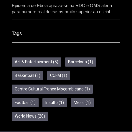
Epidemia de Ebola agrava-se na RDC e OMS alerta
para número real de casos muito superior ao oficial
Tags
Art & Entertainment
(5)
Barcelona
(1)
Basketball
(1)
CCFM
(1)
Centro Cultural Franco Moçambicano
(1)
Football
(1)
Insulto
(1)
Messi
(1)
World News
(28)