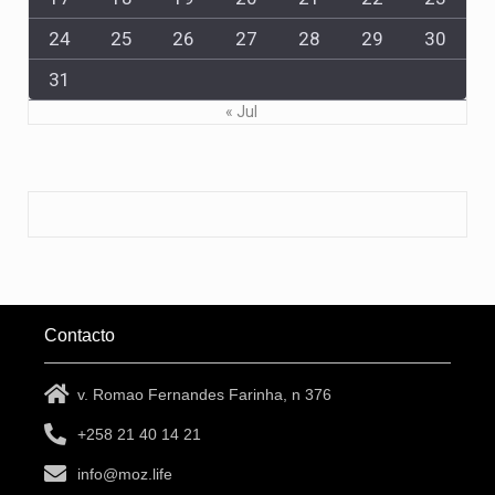
24
25
26
27
28
29
30
31
« Jul
Contacto
v. Romao Fernandes Farinha, n 376
+258 21 40 14 21
info@moz.life