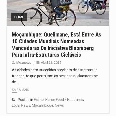
Segundo as autoridades canadianas, mais de 200 incêndios florestais continuam…
De acordo com as autoridades de saúde da Faixa de…
HOME
A polícia moçambicana anunciou a detenção de mais um suspeito…
Moçambique: Quelimane, Está Entre As
10 Cidades Mundiais Nomeadas
Cover photo suggestion (in English): A police officer outside a…
Vencedoras Da Iniciativa Bloomberg
O Senado dos Estados Unidos aprovou, no dia 7 de…
Para Infra-Estruturas Cicláveis
Moznews
Abril 21, 2025
As cidades bem-sucedidas precisam de sistemas de
transporte que permitam às pessoas deslocarem-se
de…
SAIBA MAIS
Posted in
Home
,
Home Feed / Headlines
,
Local News
,
Moçambique
,
News