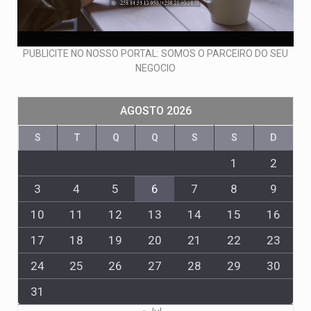
PUBLICITE NO NOSSO PORTAL: SOMOS O PARCEIRO DO SEU
NEGOCIO
AGOSTO 2026
S
T
Q
Q
S
S
D
1
2
3
4
5
6
7
8
9
10
11
12
13
14
15
16
17
18
19
20
21
22
23
24
25
26
27
28
29
30
31