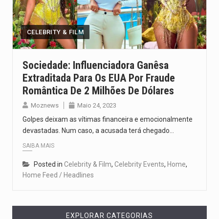
O pagamento marca o desfecho de um dos processos mais…
O programa, cuja implementação está prevista entre abril de 2026…
CELEBRITY & FILM
A nova legislação estabelece um prazo de 180 dias para…
Sociedade: Influenciadora Ganêsa
Extraditada Para Os EUA Por Fraude
O Departamento de Estado norte-americano confirmou que cidadãos dos Estados…
Romântica De 2 Milhões De Dólares
A final coloca frente a frente duas equipas que chegaram…
Moznews
Maio 24, 2023
Golpes deixam as vítimas financeira e emocionalmente
devastadas. Num caso, a acusada terá chegado…
SAIBA MAIS
Posted in
Celebrity & Film
,
Celebrity Events
,
Home
,
Home Feed / Headlines
EXPLORAR CATEGORIAS