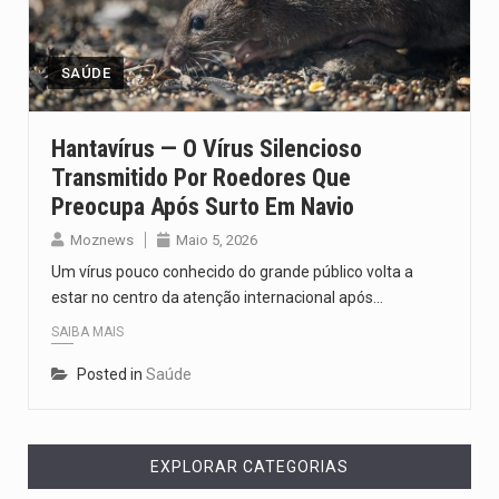
O pagamento marca o desfecho de um dos processos mais…
O programa, cuja implementação está prevista entre abril de 2026…
SAÚDE
A nova legislação estabelece um prazo de 180 dias para…
Hantavírus — O Vírus Silencioso
Transmitido Por Roedores Que
O Departamento de Estado norte-americano confirmou que cidadãos dos Estados…
Preocupa Após Surto Em Navio
A final coloca frente a frente duas equipas que chegaram…
Moznews
Maio 5, 2026
Um vírus pouco conhecido do grande público volta a
estar no centro da atenção internacional após…
SAIBA MAIS
Posted in
Saúde
EXPLORAR CATEGORIAS