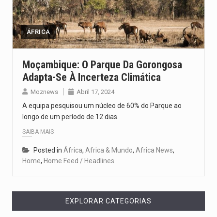
Segundo as autoridades canadianas, mais de 200 incêndios florestais continuam…
De acordo com as autoridades de saúde da Faixa de…
ÁFRICA
A polícia moçambicana anunciou a detenção de mais um suspeito…
Moçambique: O Parque Da Gorongosa
Adapta-Se À Incerteza Climática
Cover photo suggestion (in English): A police officer outside a…
Moznews
Abril 17, 2024
O Senado dos Estados Unidos aprovou, no dia 7 de…
A equipa pesquisou um núcleo de 60% do Parque ao
longo de um período de 12 dias.
SAIBA MAIS
Posted in
África
,
Africa & Mundo
,
Africa News
,
Home
,
Home Feed / Headlines
EXPLORAR CATEGORIAS