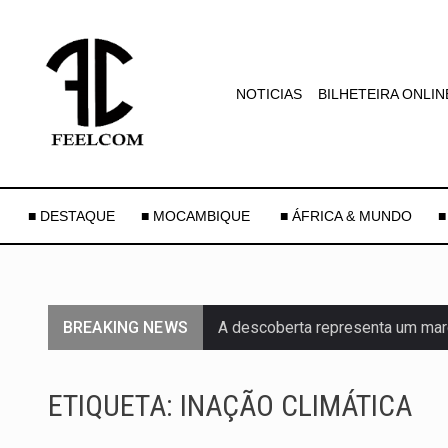
NOTICIAS
BILHETEIRA ONLIN
■ DESTAQUE
■ MOCAMBIQUE
■ ÁFRICA & MUNDO
■
BREAKING NEWS
A descoberta representa um mar
Segundo as autoridades canadian
ETIQUETA:
INAÇÃO CLIMÁTICA
De acordo com as autoridades d