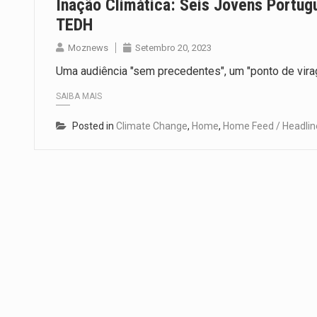
Inação Climática: Seis Jovens Portu
TEDH
Moznews
Setembro 20, 2023
Uma audiência "sem precedentes", um "ponto de virag
SAIBA MAIS
Posted in
Climate Change
,
Home
,
Home Feed / Headlin