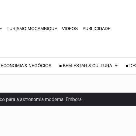
E
TURISMO MOCAMBIQUE
VIDEOS
PUBLICIDADE
 ECONOMIA & NEGÓCIOS
■ BEM-ESTAR & CULTURA
■ D
co para a astronomia moderna. Embora…
as, mais de 200 incêndios florestais continuam…
e saúde da Faixa de…