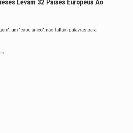
gueses Levam 32 Países Europeus Ao
em", um "caso único": não faltam palavras para…
es