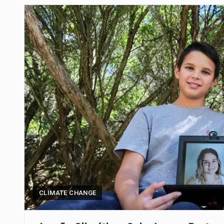
Um dos casos mais graves envol
A cidade de Bunia, capital da prov
O pagamento marca o desfecho
O programa, cuja implementação 
A nova legislação estabelece um
O Departamento de Estado norte
A final coloca frente a frente d
CLIMATE CHANGE