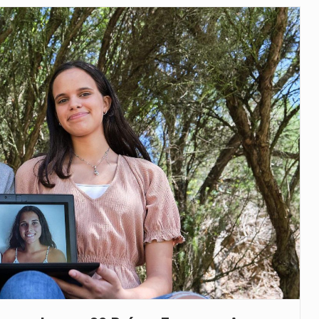
veu a residência de Sam…
íncia de Ituri, tornou-se…
 de um dos processos mais…
está prevista entre abril de 2026…
 prazo de 180 dias para…
-americano confirmou que cidadãos dos Estados…
uas equipas que chegaram…