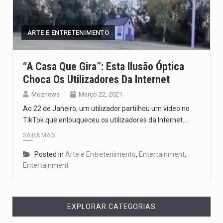
Um dos casos mais graves envolveu a residência de Sam…
A cidade de Bunia, capital da província de Ituri, tornou-se…
ARTE E ENTRETENIMENTO
O Senado dos Estados Unidos aprovou, no dia 7 de…
“A Casa Que Gira”: Esta Ilusão Óptica
Choca Os Utilizadores Da Internet
Legislação, renomeada em homenagem ao falecido senador Lindsey Graham, foi…
Moznews
Março 22, 2021
A nova legislação estabelece um prazo de 180 dias para…
Ao 22 de Janeiro, um utilizador partilhou um vídeo no
TikTok que enlouqueceu os utilizadores da Internet.…
SAIBA MAIS
Posted in
Arte e Entretenimento
,
Entertainment
,
Entertainment
EXPLORAR CATEGORIAS