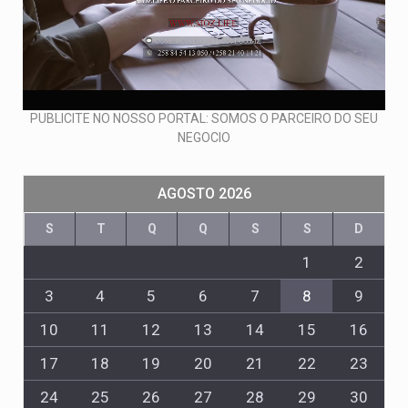
PUBLICITE NO NOSSO PORTAL: SOMOS O PARCEIRO DO SEU
NEGOCIO
AGOSTO 2026
S
T
Q
Q
S
S
D
1
2
3
4
5
6
7
8
9
10
11
12
13
14
15
16
17
18
19
20
21
22
23
24
25
26
27
28
29
30