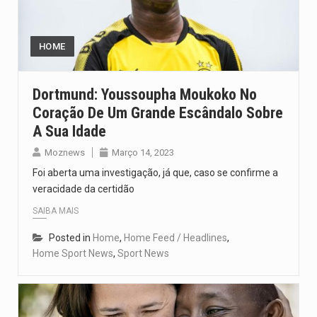
A cidade de Bunia, capital da província de Ituri, tornou-se…
O Senado dos Estados Unidos aprovou, no dia 7 de…
HOME
Legislação, renomeada em homenagem ao falecido senador Lindsey Graham, foi…
Dortmund: Youssoupha Moukoko No
Coração De Um Grande Escândalo Sobre
A nova legislação estabelece um prazo de 180 dias para…
A Sua Idade
O Departamento de Estado norte-americano confirmou que cidadãos dos Estados…
Moznews
Março 14, 2023
Foi aberta uma investigação, já que, caso se confirme a
veracidade da certidão
SAIBA MAIS
Posted in
Home
,
Home Feed / Headlines
,
Home Sport News
,
Sport News