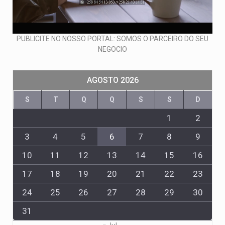
PUBLICITE NO NOSSO PORTAL: SOMOS O PARCEIRO DO SEU
NEGOCIO
AGOSTO 2026
S
T
Q
Q
S
S
D
1
2
3
4
5
6
7
8
9
10
11
12
13
14
15
16
17
18
19
20
21
22
23
24
25
26
27
28
29
30
31