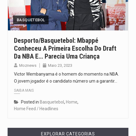
O pagamento marca o desfecho de um dos processos mais…
O programa, cuja implementação está prevista entre abril de 2026…
BASQUETEBOL
A nova legislação estabelece um prazo de 180 dias para…
Desporto/Basquetebol: Mbappé
Conheceu A Primeira Escolha Do Draft
O Departamento de Estado norte-americano confirmou que cidadãos dos Estados…
Da NBA E… Parecia Uma Criança
A final coloca frente a frente duas equipas que chegaram…
Moznews
Maio 23, 2023
Victor Wembanyama é o homem do momento na NBA.
O jovem jogador é o candidato número um a garantir…
SAIBA MAIS
Posted in
Basquetebol
,
Home
,
Home Feed / Headlines
EXPLORAR CATEGORIAS