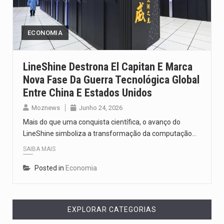
Segundo as autoridades canadianas, mais de 200 incêndios florestais continuam…
De acordo com as autoridades de saúde da Faixa de…
ECONOMIA
A polícia moçambicana anunciou a detenção de mais um suspeito…
LineShine Destrona El Capitan E Marca
Nova Fase Da Guerra Tecnológica Global
Cover photo suggestion (in English): A police officer outside a…
Entre China E Estados Unidos
O Senado dos Estados Unidos aprovou, no dia 7 de…
Moznews
Junho 24, 2026
Mais do que uma conquista científica, o avanço do
LineShine simboliza a transformação da computação…
SAIBA MAIS
Posted in
Economia
EXPLORAR CATEGORIAS