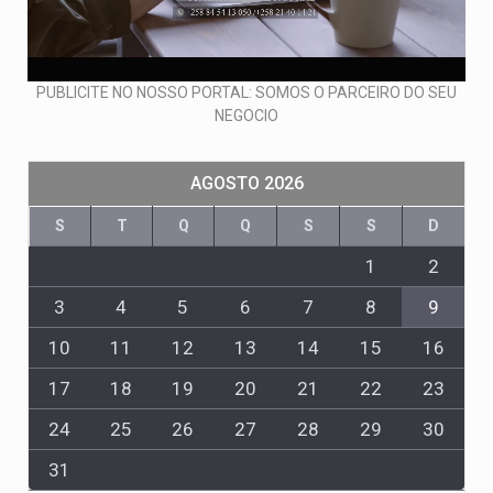
PUBLICITE NO NOSSO PORTAL: SOMOS O PARCEIRO DO SEU
NEGOCIO
AGOSTO 2026
S
T
Q
Q
S
S
D
1
2
3
4
5
6
7
8
9
10
11
12
13
14
15
16
17
18
19
20
21
22
23
24
25
26
27
28
29
30
31